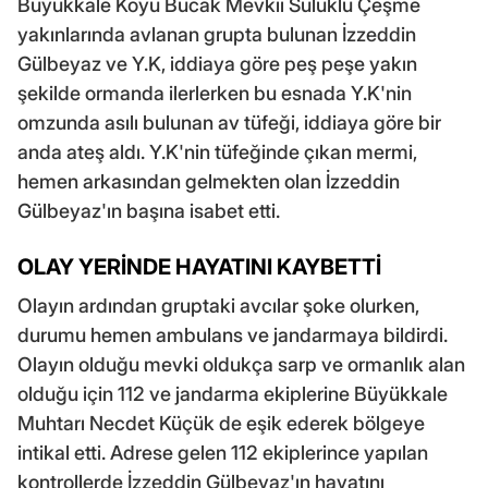
Büyükkale Köyü Bucak Mevkii Sülüklü Çeşme
yakınlarında avlanan grupta bulunan İzzeddin
Gülbeyaz ve Y.K, iddiaya göre peş peşe yakın
şekilde ormanda ilerlerken bu esnada Y.K'nin
omzunda asılı bulunan av tüfeği, iddiaya göre bir
anda ateş aldı. Y.K'nin tüfeğinde çıkan mermi,
hemen arkasından gelmekten olan İzzeddin
Gülbeyaz'ın başına isabet etti.
OLAY YERİNDE HAYATINI KAYBETTİ
Olayın ardından gruptaki avcılar şoke olurken,
durumu hemen ambulans ve jandarmaya bildirdi.
Olayın olduğu mevki oldukça sarp ve ormanlık alan
olduğu için 112 ve jandarma ekiplerine Büyükkale
Muhtarı Necdet Küçük de eşik ederek bölgeye
intikal etti. Adrese gelen 112 ekiplerince yapılan
kontrollerde İzzeddin Gülbeyaz'ın hayatını