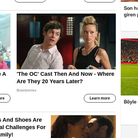
Son ha
giren
Böyle