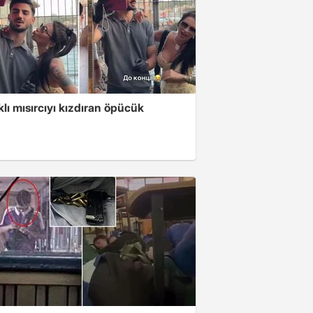
klı mısırcıyı kızdıran öpücük