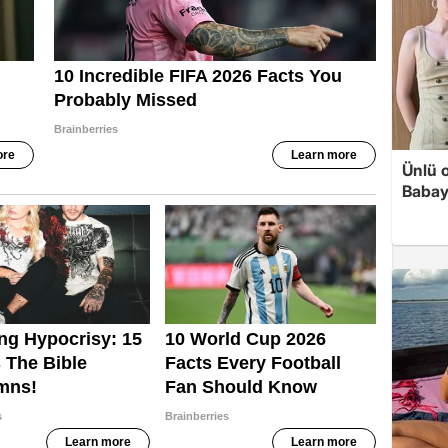
Ünlü 
Babay