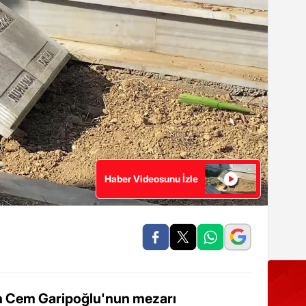
Haber Videosunu İzle
n Cem Garipoğlu'nun mezarı