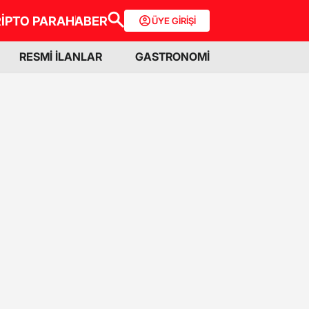
İPTO PARA
HABER
ÜYE GİRİŞİ
RESMİ İLANLAR
GASTRONOMİ