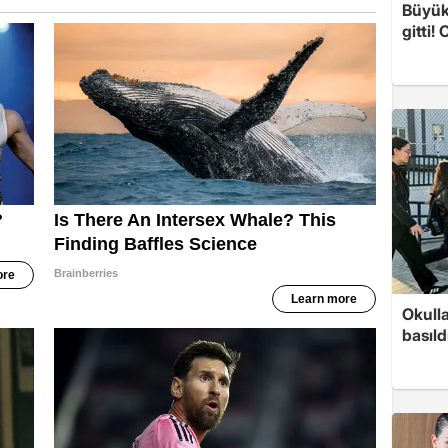
Büyük
gitti!
Okull
basıld