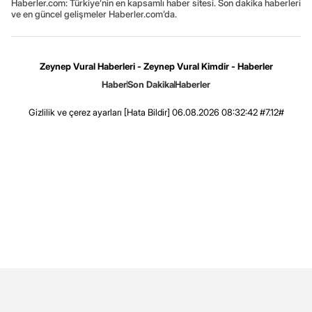
Haberler.com: Türkiye’nin en kapsamlı haber sitesi. Son dakika haberleri
ve en güncel gelişmeler Haberler.com’da.
Zeynep Vural Haberleri - Zeynep Vural Kimdir - Haberler
Haber
Son Dakika
Haberler
Gizlilik ve çerez ayarları
[Hata Bildir]
06.08.2026 08:32:42 #7.12#