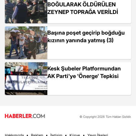
BOĞULARAK ÖLDÜRÜLEN
ZEYNEP TOPRAĞA VERİLDİ
Başına poşet geçirip boğduğu
kızının yanında yatmış (3)
Kesk Şubeler Platformundan
AK Parti'ye 'Önerge' Tepkisi
© Copyright 2026 Tüm Hakları Gizlidir.
Hakkımızda
Reklam
İletişim
Künye
Yayın İlkeleri