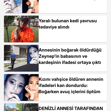
Yaralı bulunan kedi yavrusu
tedaviye alındı
Annesinin boğarak öldürdüğü
Zeynep'in babasının ve
kardeşinin ifadesi ortaya çıktı
Kızını vahşice öldüren annenin
ifadeleri kan dondurdu:
Boğarken avuç içlerini öptüm
DENİZLİ ANNESİ TARAFINDAN