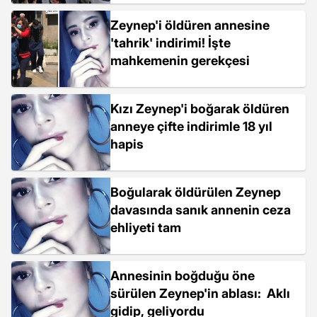
Zeynep'i öldüren annesine
'tahrik' indirimi! İşte
mahkemenin gerekçesi
Kızı Zeynep'i boğarak öldüren
anneye çifte indirimle 18 yıl
hapis
Boğularak öldürülen Zeynep
davasında sanık annenin ceza
ehliyeti tam
Annesinin boğduğu öne
sürülen Zeynep'in ablası: Aklı
gidip, geliyordu