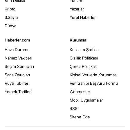
Son Dakika
Turizm
Kripto
Yazarlar
3.Sayfa
Yerel Haberler
Dünya
Haberler.com
Kurumsal
Hava Durumu
Kullanım Şartları
Namaz Vakitleri
Gizlilik Politikası
Seçim Sonuçları
Çerez Politikası
Şans Oyunları
Kişisel Verilerin Korunması
Rüya Tabirleri
Veri Sahibi Başvuru Formu
Yemek Tarifleri
Webmaster
Mobil Uygulamalar
RSS
Sitene Ekle