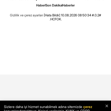
Haber
Son Dakika
Haberler
Gizlilik ve çerez ayarları
[Hata Bildir]
10.08.2026 08:50:34 #.0.2#
.HCFOK.
×
Sizlere daha iyi hizmet sunabilmek adına sitemizde
çerez
konumlandırmaktayız. Kişisel verileriniz, KVKK ve GDPR