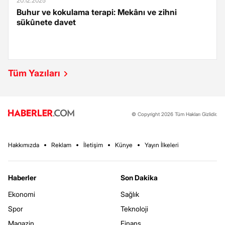
20.12.2025
Buhur ve kokulama terapi: Mekânı ve zihni
sükûnete davet
Tüm Yazıları
© Copyright 2026 Tüm Hakları Gizlidir.
Hakkımızda
Reklam
İletişim
Künye
Yayın İlkeleri
Haberler
Son Dakika
Ekonomi
Sağlık
Spor
Teknoloji
Magazin
Finans