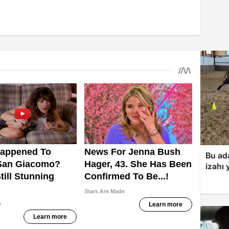
Bu ad
izahı 