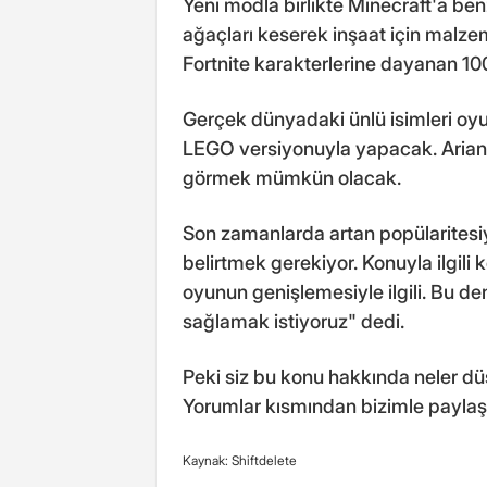
Yeni modla birlikte Minecraft'a benz
ağaçları keserek inşaat için mal
Fortnite karakterlerine dayanan 1
Gerçek dünyadaki ünlü isimleri oyu
LEGO versiyonuyla yapacak. Ariana
görmek mümkün olacak.
Son zamanlarda artan popülaritesiyl
belirtmek gerekiyor. Konuyla ilgil
oyunun genişlemesiyle ilgili. Bu den
sağlamak istiyoruz" dedi.
Peki siz bu konu hakkında neler d
Yorumlar kısmından bizimle paylaşab
Kaynak: Shiftdelete