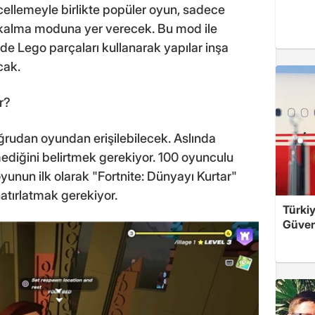
llemeyle birlikte popüler oyun, sadece
a kalma moduna yer verecek. Bu mod ile
de Lego parçaları kullanarak yapılar inşa
cak.
r?
ğrudan oyundan erişilebilecek. Aslında
mediğini belirtmek gerekiyor. 100 oyunculu
yunun ilk olarak "Fortnite: Dünyayı Kurtar"
atırlatmak gerekiyor.
Türkiy
Güven