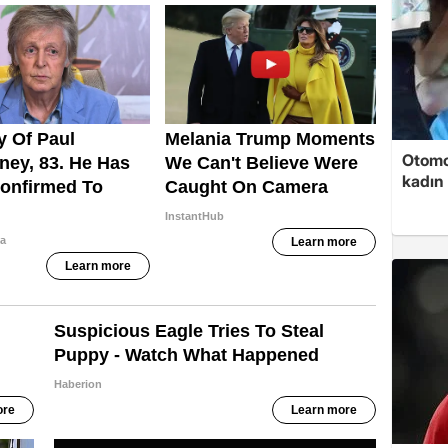
Otomob
kadın 