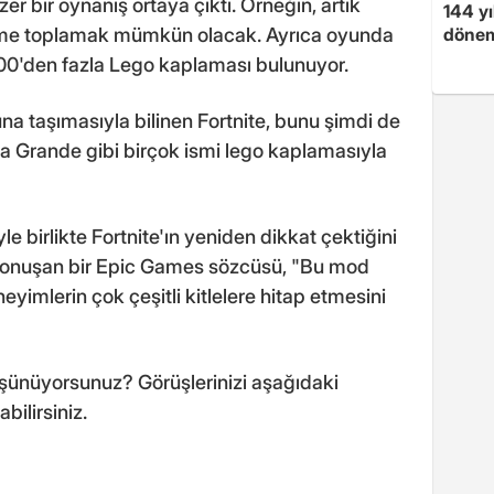
er bir oynanış ortaya çıktı. Örneğin, artık
144 yı
dönem
zeme toplamak mümkün olacak. Ayrıca oyunda
000'den fazla Lego kaplaması bulunuyor.
na taşımasıyla bilinen Fortnite, bunu şimdi de
 Grande gibi birçok ismi lego kaplamasıyla
e birlikte Fortnite'ın yeniden dikkat çektiğini
i konuşan bir Epic Games sözcüsü, "Bu mod
eyimlerin çok çeşitli kitlelere hitap etmesini
üşünüyorsunuz? Görüşlerinizi aşağıdaki
ilirsiniz.