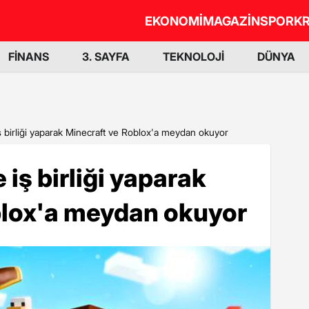
EKONOMİ
MAGAZİN
SPOR
KR
FİNANS
3. SAYFA
TEKNOLOJİ
DÜNYA
iş birliği yaparak Minecraft ve Roblox'a meydan okuyor
 iş birliği yaparak
blox'a meydan okuyor