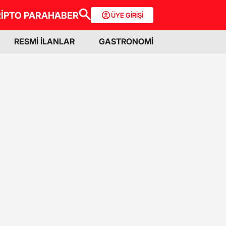
İPTO PARA
HABER
ÜYE GİRİŞİ
RESMİ İLANLAR
GASTRONOMİ