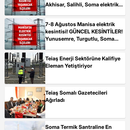
Akhisar, Salihli, Soma elektrik
kesintisi
7-8 Ağustos Manisa elektrik
kesintisi! GÜNCEL KESİNTİLER!
Yunusemre, Turgutlu, Soma
elektrik kesintisi! Manisa'da
planlı elektrik kesintileri!
Teiaş Enerji Sektörüne Kalifiye
Eleman Yetiştiriyor
Teiaş Somalı Gazetecileri
Ağırladı
Soma Termik Santraline En