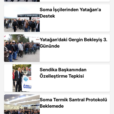
Soma İşçilerinden Yatağan'a
Destek
Yatağan'daki Gergin Bekleyiş 3.
Gününde
Sendika Başkanından
Özelleştirme Tepkisi
Soma Termik Santral Protokolü
Beklemede