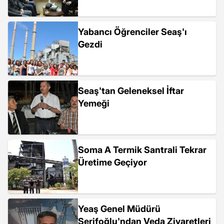
Yabancı Öğrenciler Seaş'ı
Gezdi
Seaş'tan Geleneksel İftar
Yemeği
Soma A Termik Santrali Tekrar
Üretime Geçiyor
Yeaş Genel Müdürü
Şerifoğlu'ndan Veda Ziyaretleri