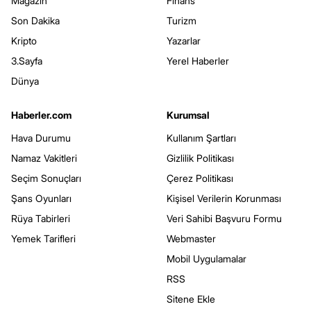
Magazin
Finans
Son Dakika
Turizm
Kripto
Yazarlar
3.Sayfa
Yerel Haberler
Dünya
Haberler.com
Kurumsal
Hava Durumu
Kullanım Şartları
Namaz Vakitleri
Gizlilik Politikası
Seçim Sonuçları
Çerez Politikası
Şans Oyunları
Kişisel Verilerin Korunması
Rüya Tabirleri
Veri Sahibi Başvuru Formu
Yemek Tarifleri
Webmaster
Mobil Uygulamalar
RSS
Sitene Ekle