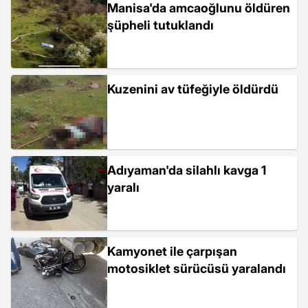
Manisa'da amcaoğlunu öldüren
şüpheli tutuklandı
Kuzenini av tüfeğiyle öldürdü
Adıyaman'da silahlı kavga 1
yaralı
Kamyonet ile çarpışan
motosiklet sürücüsü yaralandı