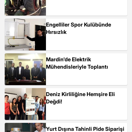
Engelliler Spor Kulübünde
Hırsızlık
Mardin'de Elektrik
Mühendisleriyle Toplantı
Deniz Kirliliğine Hemşire Eli
Değdi!
Yurt Dışına Tahinli Pide Siparişi