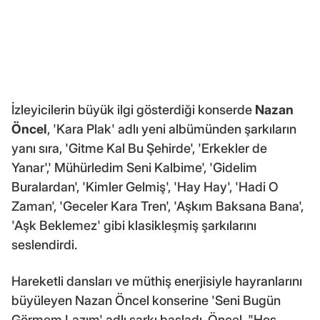
İzleyicilerin büyük ilgi gösterdiği konserde
Nazan
Öncel
, 'Kara Plak' adlı yeni albümünden şarkıların
yanı sıra, 'Gitme Kal Bu Şehirde', 'Erkekler de
Yanar',' Mühürledim Seni Kalbime', 'Gidelim
Buralardan', 'Kimler Gelmiş', 'Hay Hay', 'Hadi O
Zaman', 'Geceler Kara Tren', 'Aşkım Baksana Bana',
'Aşk Beklemez' gibi klasikleşmiş şarkılarını
seslendirdi.
Hareketli dansları ve müthiş enerjisiyle hayranlarını
büyüleyen Nazan Öncel konserine 'Seni Bugün
Görmem Lazım' adlı şarkı başladı. Öncel, "Hoş