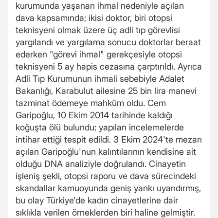
kurumunda yaşanan ihmal nedeniyle açılan
dava kapsamında; ikisi doktor, biri otopsi
teknisyeni olmak üzere üç adli tıp görevlisi
yargılandı ve yargılama sonucu doktorlar beraat
ederken "görevi ihmal" gerekçesiyle otopsi
teknisyeni 5 ay hapis cezasına çarptırıldı. Ayrıca
Adli Tıp Kurumunun ihmali sebebiyle Adalet
Bakanlığı, Karabulut ailesine 25 bin lira manevi
tazminat ödemeye mahkûm oldu. Cem
Garipoğlu, 10 Ekim 2014 tarihinde kaldığı
koğuşta ölü bulundu; yapılan incelemelerde
intihar ettiği tespit edildi. 3 Ekim 2024'te mezarı
açılan Garipoğlu'nun kalıntılarının kendisine ait
olduğu DNA analiziyle doğrulandı. Cinayetin
işleniş şekli, otopsi raporu ve dava sürecindeki
skandallar kamuoyunda geniş yankı uyandırmış,
bu olay Türkiye'de kadın cinayetlerine dair
sıklıkla verilen örneklerden biri haline gelmiştir.