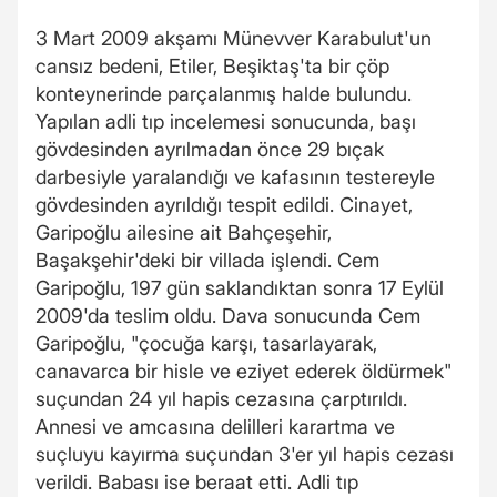
3 Mart 2009 akşamı Münevver Karabulut'un
cansız bedeni, Etiler, Beşiktaş'ta bir çöp
konteynerinde parçalanmış halde bulundu.
Yapılan adli tıp incelemesi sonucunda, başı
gövdesinden ayrılmadan önce 29 bıçak
darbesiyle yaralandığı ve kafasının testereyle
gövdesinden ayrıldığı tespit edildi. Cinayet,
Garipoğlu ailesine ait Bahçeşehir,
Başakşehir'deki bir villada işlendi. Cem
Garipoğlu, 197 gün saklandıktan sonra 17 Eylül
2009'da teslim oldu. Dava sonucunda Cem
Garipoğlu, "çocuğa karşı, tasarlayarak,
canavarca bir hisle ve eziyet ederek öldürmek"
suçundan 24 yıl hapis cezasına çarptırıldı.
Annesi ve amcasına delilleri karartma ve
suçluyu kayırma suçundan 3'er yıl hapis cezası
verildi. Babası ise beraat etti. Adli tıp