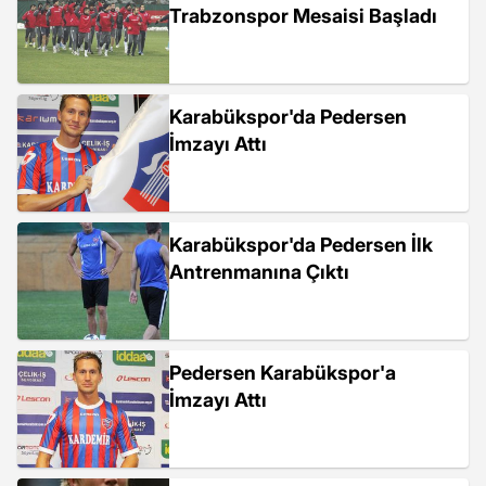
Trabzonspor Mesaisi Başladı
Karabükspor'da Pedersen
İmzayı Attı
Karabükspor'da Pedersen İlk
Antrenmanına Çıktı
Pedersen Karabükspor'a
İmzayı Attı