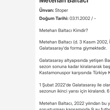
Metehan Baltacı
Ünvan:
Stoper
Doğum Tarihi:
03.11.2002 / -
Metehan Baltacı Kimdir?
Metehan Baltacı (d. 3 Kasım 2002, İ
Galatasaray'da forma giymektedir.
Galatasaray altyapısında yetişen Ba
sezon sonuna kadar kiralanarak ba
Kastamonuspor karşısında Türkiye K
1 Şubat 2022'de Galatasaray ile olan
sezonun ikinci yarısı için kiralandı
Metehan Baltacı, 2022 yılından bu y
soruşturması kapsamında 9 ay futbol