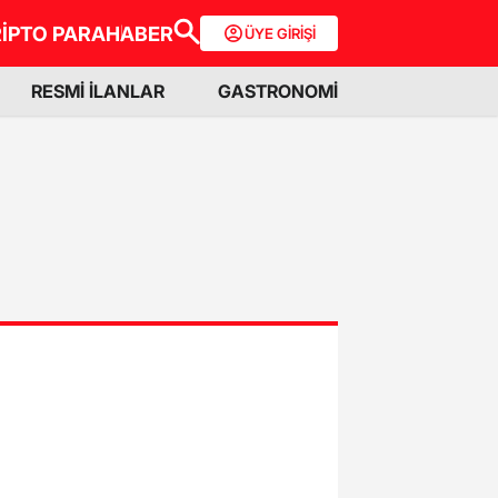
İPTO PARA
HABER
ÜYE GİRİŞİ
RESMİ İLANLAR
GASTRONOMİ