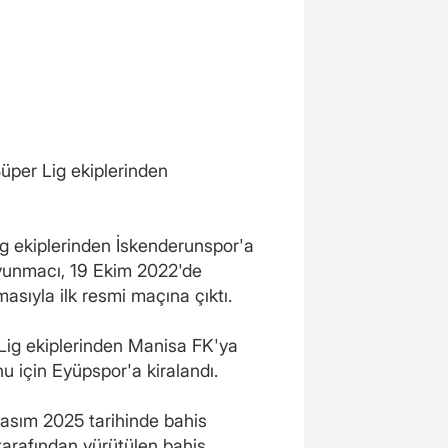
üper Lig ekiplerinden
ig ekiplerinden İskenderunspor'a
vunmacı, 19 Ekim 2022'de
sıyla ilk resmi maçına çıktı.
 Lig ekiplerinden Manisa FK'ya
u için Eyüpspor'a kiralandı.
Kasım 2025 tarihinde bahis
tarafından yürütülen bahis