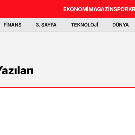
EKONOMİ
MAGAZİN
SPOR
KR
FİNANS
3. SAYFA
TEKNOLOJİ
DÜNYA
azıları