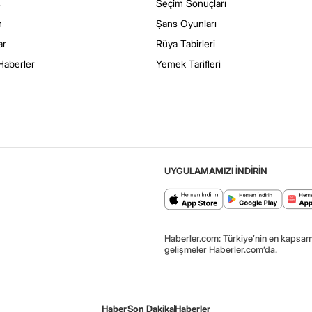
s
Seçim Sonuçları
m
Şans Oyunları
ar
Rüya Tabirleri
Haberler
Yemek Tarifleri
UYGULAMAMIZI İNDİRİN
Haberler.com: Türkiye’nin en kapsaml
gelişmeler Haberler.com’da.
Haber
Son Dakika
Haberler