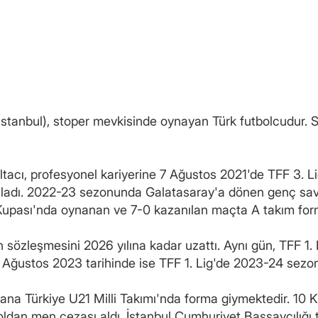
stanbul), stoper mevkisinde oynayan Türk futbolcudur. S
ltacı, profesyonel kariyerine 7 Ağustos 2021'de TFF 3. L
şladı. 2022-23 sezonunda Galatasaray'a dönen genç sa
upası'nda oynanan ve 7-0 kazanılan maçta A takım forma
 sözleşmesini 2026 yılına kadar uzattı. Aynı gün, TFF 1.
. 6 Ağustos 2023 tarihinde ise TFF 1. Lig'de 2023-24 sezon
ana Türkiye U21 Milli Takımı'nda forma giymektedir. 10 
dan men cezası aldı. İstanbul Cumhuriyet Başsavcılığı 