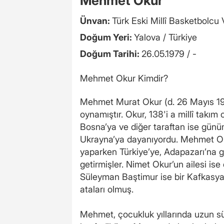
Mehmet Okur
Ünvan:
Türk Eski Millî Basketbolcu
Doğum Yeri:
Yalova / Türkiye
Doğum Tarihi:
26.05.1979 / -
Mehmet Okur Kimdir?
Mehmet Murat Okur (d. 26 Mayıs 1979
oynamıştır. Okur, 138'i a millî takım
Bosna’ya ve diğer taraftan ise günü
Ukrayna’ya dayanıyordu. Mehmet Oku
yaparken Türkiye’ye, Adapazarı’na 
getirmişler. Nimet Okur’un ailesi is
Süleyman Baştimur ise bir Kafkasyal
ataları olmuş.
Mehmet, çocukluk yıllarında uzun sü