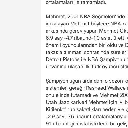
ortalamaları ile tamamladı.
Mehmet, 2001 NBA Seçmeleri'nde Detr
imzalayan Mehmet böylece NBA kariy
arkasında görev yapan Mehmet Okur 
6,9 sayı-4,7 ribaund-1,0 asist üretti
önemli oyuncularından biri oldu ve D
takasla alınması sonrasında süreleri
Detroit Pistons ile NBA Şampiyonu 
unvanına ulaşan ilk Türk oyuncu old
Şampiyonluğun ardından; o sezon kon
sistemleri gereği; Rasheed Wallace'ı
onu elinde tutamadı ve Mehmet 2004
Utah Jazz kariyeri Mehmet için iyi 
Kirilenko'nun sakatlıkları nedeniyle
12.9 sayı, 7.5 ribaunt ortalamalarıyl
9.1 ribaunt gibi istatistiklerle bu g