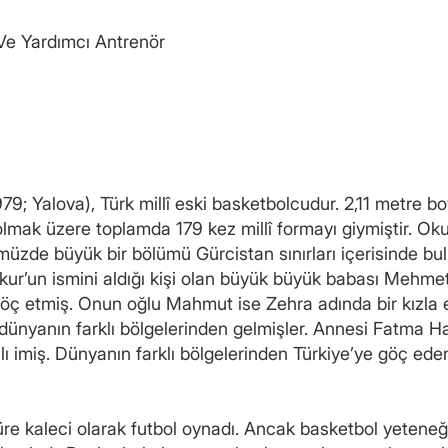
 Ve Yardımcı Antrenör
; Yalova), Türk millî eski basketbolcudur. 2,11 metre b
 olmak üzere toplamda 179 kez millî formayı giymiştir. Okur
müzde büyük bir bölümü Gürcistan sınırları içerisinde b
r’un ismini aldığı kişi olan büyük büyük babası Mehme
göç etmiş. Onun oğlu Mahmut ise Zehra adında bir kızla 
e dünyanın farklı bölgelerinden gelmişler. Annesi Fatma 
ı imiş. Dünyanın farklı bölgelerinden Türkiye’ye göç ede
re kaleci olarak futbol oynadı. Ancak basketbol yeteneğ