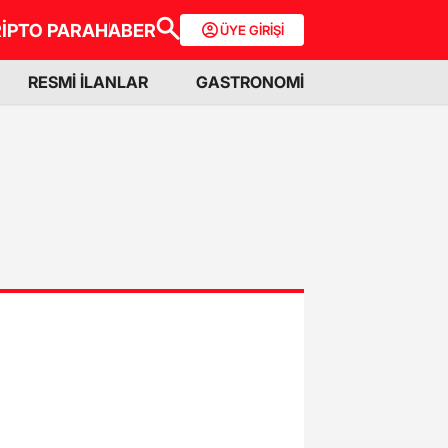
İPTO PARA
HABER
ÜYE GİRİŞİ
RESMİ İLANLAR
GASTRONOMİ