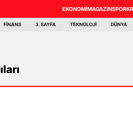
EKONOMİ
MAGAZİN
SPOR
KR
FİNANS
3. SAYFA
TEKNOLOJİ
DÜNYA
ları