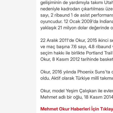
gelişiminin de yardımıyla takımı Uta
nedeniyle kadrodan çıkartılması üze
sayı, 2 ribaund 1 de asist performans
oyuncudur. 12 Ocak 2009'da Indiana
yaklaşık 21 milyon dolar değerinde ol
22 Aralık 2011'de Okur, 2015 ikinci 
ve maç başına 7.6 sayı, 4.8 ribaund 
seçim hakkı ile birlikte Portland Tra
Okur, 8 Kasım 2012 tarihinde basketb
Okur, 2016 yılında Phoenix Suns'ta 
oldu. Aktif olarak Türkiye millî takı
Okur, model Yeşim Çalışkan ile evlen
Mehmet adlı bir oğlu, 18 Kasım 2014
Mehmet Okur Haberleri İçin Tıklay