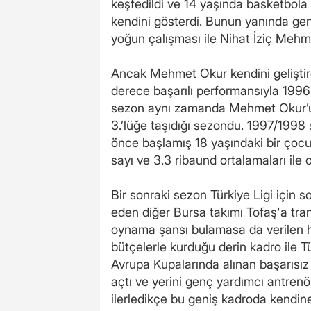
keşfedildi ve 14 yaşında basketbola
kendini gösterdi. Bunun yanında ge
yoğun çalışması ile Nihat İziç Mehmet
Ancak Mehmet Okur kendini geliştird
derece başarılı performansıyla 1996
sezon aynı zamanda Mehmet Okur’un 
3.’lüğe taşıdığı sezondu. 1997/199
önce başlamış 18 yaşındaki bir çocuk
sayı ve 3.3 ribaund ortalamaları ile 
Bir sonraki sezon Türkiye Ligi için 
eden diğer Bursa takımı Tofaş'a tran
oynama şansı bulamasa da verilen h
bütçelerle kurduğu derin kadro ile Tü
Avrupa Kupalarında alınan başarısız
açtı ve yerini genç yardımcı antren
ilerledikçe bu geniş kadroda kendine