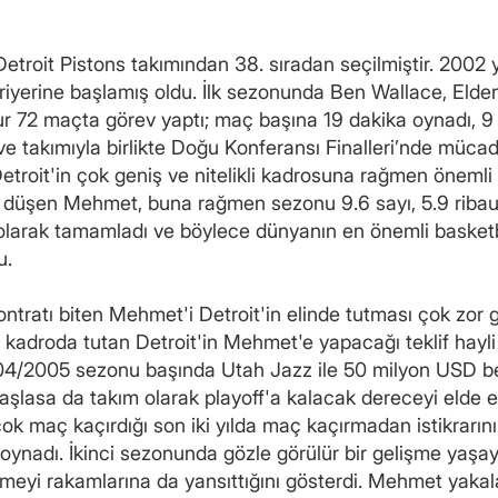
oit Pistons takımından 38. sıradan seçilmiştir. 2002 yı
erine başlamış oldu. İlk sezonunda Ben Wallace, Elden 
72 maçta görev yaptı; maç başına 19 dakika oynadı, 9 
 ve takımıyla birlikte Doğu Konferansı Finalleri’nde müca
etroit'in çok geniş ve nitelikli kadrosuna rağmen önemli
 düşen Mehmet, buna rağmen sezonu 9.6 sayı, 5.9 ribaunt 
olarak tamamladı ve böylece dünyanın en önemli basketbo
u.
tratı biten Mehmet'i Detroit'in elinde tutması çok zor 
 kadroda tutan Detroit'in Mehmet'e yapacağı teklif hayli
/2005 sezonu başında Utah Jazz ile 50 milyon USD bede
başlasa da takım olarak playoff'a kalacak dereceyi elde 
 çok maç kaçırdığı son iki yılda maç kaçırmadan istikrar
a oynadı. İkinci sezonunda gözle görülür bir gelişme yaşay
elişmeyi rakamlarına da yansıttığını gösterdi. Mehmet yakal