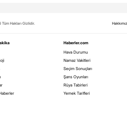
Tüm Hakları Gizlidir.
Hakkımı
akika
Haberler.com
Hava Durumu
oji
Namaz Vakitleri
s
Seçim Sonuçları
m
Şans Oyunları
ar
Rüya Tabirleri
Haberler
Yemek Tarifleri