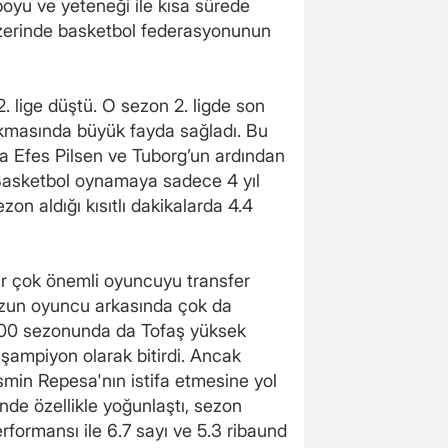
oyu ve yeteneği ile kısa sürede
üzerinde basketbol federasyonunun
 lige düştü. O sezon 2. ligde son
çıkmasında büyük fayda sağladı. Bu
a Efes Pilsen ve Tuborg’un ardından
 Basketbol oynamaya sadece 4 yıl
n aldığı kısıtlı dakikalarda 4.4
bir çok önemli oyuncuyu transfer
 uzun oyuncu arkasında çok da
2000 sezonunda da Tofaş yüksek
i şampiyon olarak bitirdi. Ancak
min Repesa'nın istifa etmesine yol
de özellikle yoğunlaştı, sezon
rformansı ile 6.7 sayı ve 5.3 ribaund