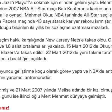
h Jazz'ı Playoff'a sokmak için elinden geleni yaptı. Mehm
rine 2007 NBA All-Star maçı Batı Konferansı kadrosuna d
ı ile oynadı. Mehmet Okur, NBA tarihinde All-Star seçilen
 Pacers maçında 43 sayı atarak kariyer rekoru kırmıştır
duğu bildirilen iki yıllık bir sözleşme uzatması imzaladı.
seçim hakkı karşılığında New Jersey Nets'e takas oldu. O
ve 1.8 asist ortalamaları yakaladı. 15 Mart 2012'de Okur,
il Blazers'a takas edildi. 22 Mart 2012'de yeni takımı ta
olu bıraktığını açıkladı.
oyuncu geliştirme koçu olarak görev yaptı ve NBA'de ant
mının yardımcı antrenörüdür.
miş ve 21 Mart 2007 yılında Melisa adında bir kızı olmuş
 günü ise ikinci oğlu Mert Mehmet dünyaya gelmiştir.
ınız!