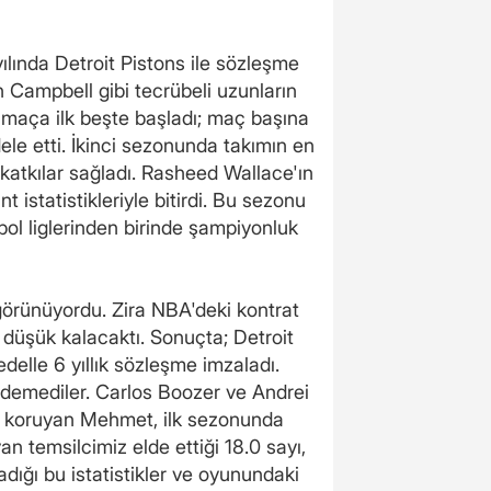
lında Detroit Pistons ile sözleşme
Campbell gibi tecrübeli uzunların
maça ilk beşte başladı; maç başına
dele etti. İkinci sezonunda takımın en
 katkılar sağladı. Rasheed Wallace'ın
istatistikleriyle bitirdi. Bu sezonu
l liglerinden birinde şampiyonluk
görünüyordu. Zira NBA'deki kontrat
 düşük kalacaktı. Sonuçta; Detroit
lle 6 yıllık sözleşme imzaladı.
edemediler. Carlos Boozer ve Andrei
ını koruyan Mehmet, ilk sezonunda
an temsilcimiz elde ettiği 18.0 sayı,
adığı bu istatistikler ve oyunundaki