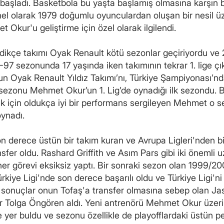
 başladı. Basketbola bu yaşta başlamış olmasına karşın b
nel olarak 1979 doğumlu oyunculardan oluşan bir nesil 
 Okur'u geliştirme için özel olarak ilgilendi.
ikçe takımı Oyak Renault kötü sezonlar geçiriyordu ve 2.
-97 sezonunda 17 yaşında iken takımının tekrar 1. lige 
Oyak Renault Yıldız Takımı’nı, Türkiye Şampiyonası’nd
8 sezonu Mehmet Okur’un 1. Lig’de oynadığı ilk sezondu.
 için oldukça iyi bir performans sergileyen Mehmet o sezo
oynadı.
son derece üstün bir takım kuran ve Avrupa Ligleri'nden 
sfer oldu. Rashard Griffith ve Asım Pars gibi iki önemli
er görevi eksiksiz yaptı. Bir sonraki sezon olan 1999/
rkiye Ligi'nde son derece başarılı oldu ve Türkiye Ligi'n
 sonuçlar onun Tofaş'a transfer olmasına sebep olan Jas
ör Tolga Öngören aldı. Yeni antrenörü Mehmet Okur üzerin
 yer buldu ve sezonu özellikle de playofflardaki üstün pe