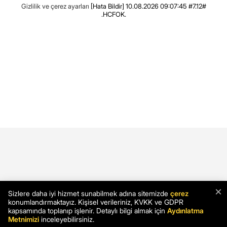
Gizlilik ve çerez ayarları
[Hata Bildir]
10.08.2026 09:07:45 #7.12#
.HCFOK.
×
Sizlere daha iyi hizmet sunabilmek adına sitemizde
çerez
konumlandırmaktayız. Kişisel verileriniz, KVKK ve GDPR
kapsamında toplanıp işlenir. Detaylı bilgi almak için
Aydınlatma
Metnimizi
inceleyebilirsiniz.