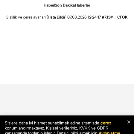
Haber
Son Dakika
Haberler
Gizlilik ve çerez ayarları
[Hata Bildir]
07.08.2026 12:24:17 #7.13# .HCFOK.
×
Sizlere daha iyi hizmet sunabilmek adına sitemizde
çerez
konumlandırmaktayız. Kişisel verileriniz, KVKK ve GDPR
kapsamında toplanıp işlenir. Detaylı bilgi almak için
Aydınlatma