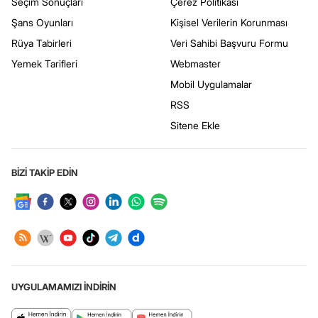
Seçim Sonuçları
Çerez Politikası
Şans Oyunları
Kişisel Verilerin Korunması
Rüya Tabirleri
Veri Sahibi Başvuru Formu
Yemek Tarifleri
Webmaster
Mobil Uygulamalar
RSS
Sitene Ekle
BİZİ TAKİP EDİN
UYGULAMAMIZI İNDİRİN