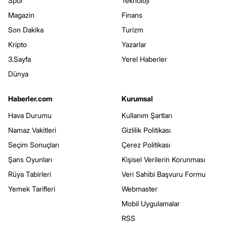
Spor
Teknoloji
Magazin
Finans
Son Dakika
Turizm
Kripto
Yazarlar
3.Sayfa
Yerel Haberler
Dünya
Haberler.com
Kurumsal
Hava Durumu
Kullanım Şartları
Namaz Vakitleri
Gizlilik Politikası
Seçim Sonuçları
Çerez Politikası
Şans Oyunları
Kişisel Verilerin Korunması
Rüya Tabirleri
Veri Sahibi Başvuru Formu
Yemek Tarifleri
Webmaster
Mobil Uygulamalar
RSS