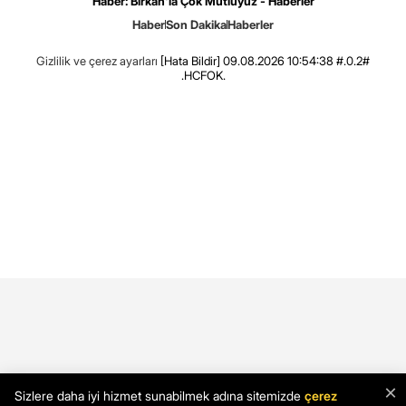
Haber: Birkan'la Çok Mutluyuz - Haberler
Haber
Son Dakika
Haberler
Gizlilik ve çerez ayarları
[Hata Bildir]
09.08.2026 10:54:38 #.0.2#
.HCFOK.
×
Sizlere daha iyi hizmet sunabilmek adına sitemizde
çerez