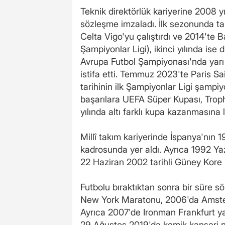
Teknik direktörlük kariyerine 2008 y
sözleşme imzaladı. İlk sezonunda tak
Celta Vigo'yu çalıştırdı ve 2014'te 
Şampiyonlar Ligi), ikinci yılında is
Avrupa Futbol Şampiyonası'nda yarı 
istifa etti. Temmuz 2023'te Paris Sa
tarihinin ilk Şampiyonlar Ligi şampiy
başarılara UEFA Süper Kupası, Trop
yılında altı farklı kupa kazanmasına li
Millî takım kariyerinde İspanya'nın
kadrosunda yer aldı. Ayrıca 1992 Yaz 
22 Haziran 2002 tarihli Güney Kore m
Futbolu bıraktıktan sonra bir süre s
New York Maratonu, 2006'da Amste
Ayrıca 2007'de Ironman Frankfurt yarı
29 Ağustos 2019'da kemik kanseri ne