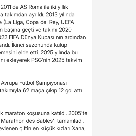
011'de AS Roma ile iki yıllık
a takımdan ayrıldı. 2013 yılında
me (La Liga, Copa del Rey, UEFA
nın başına geçti ve takımı 2020
 2022 FIFA Dünya Kupası'nın ardından
andı. İkinci sezonunda kulüp
emesini elde etti. 2025 yılında bu
ını ekleyerek PSG’nin 2025 takvim
6 Avrupa Futbol Şampiyonası
takımıyla 62 maça çıkıp 12 gol attı.
ok maraton koşusuna katıldı. 2005'te
Marathon des Sables'ı tamamladı.
 evlenen çiftin en küçük kızları Xana,