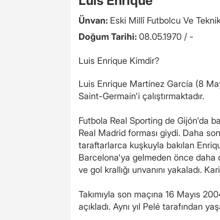
Luis Enrique
Ünvan:
Eski Millî Futbolcu Ve Tekni
Doğum Tarihi:
08.05.1970 / -
Luis Enrique Kimdir?
Luis Enrique Martínez García (8 Mayıs
Saint-Germain'i çalıştırmaktadır.
Futbola Real Sporting de Gijón'da ba
Real Madrid forması giydi. Daha sonr
taraftarlarca kuşkuyla bakılan Enriqu
Barcelona'ya gelmeden önce daha de
ve gol krallığı unvanını yakaladı. Ka
Takımıyla son maçına 16 Mayıs 2004
açıkladı. Aynı yıl Pelé tarafından ya