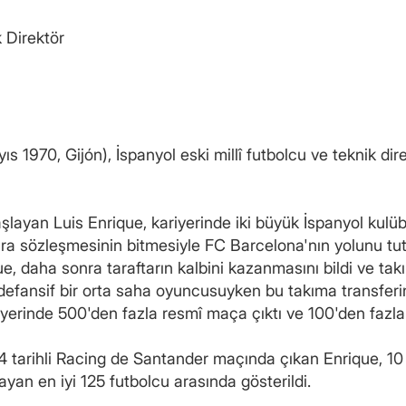
k Direktör
 1970, Gijón), İspanyol eski millî futbolcu ve teknik dire
şlayan Luis Enrique, kariyerinde iki büyük İspanyol kulü
a sözleşmesinin bitmesiyle FC Barcelona'nın yolunu tuttu
e, daha sonra taraftarın kalbini kazanmasını bildi ve takı
fansif bir orta saha oyuncusuyken bu takıma transferin
riyerinde 500'den fazla resmî maça çıktı ve 100'den fazla 
 tarihli Racing de Santander maçında çıkan Enrique, 10 
şayan en iyi 125 futbolcu arasında gösterildi.