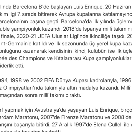
ılında Barcelona B'de başlayan Luis Enrique, 20 Haziran 2
ım ligi 7. sırada bitirerek Avrupa kupalarına katılamayınc
Barcelona'nın başına geçti. Barcelona'da ilk yılında üçle
e duble şampiyonluk kazandı. 2018'de İspanya millî takımı
finale, 2020-21 UEFA Uluslar Ligi'nde ikinciliğe taşıdı.
int-Germain'e katıldı ve ilk sezonunda üç yerel kupa kaz
onluğunu kazanarak kendisinin ikinci, kulübün ise ilk üçl
hée des Champions ve Kıtalararası Kupa şampiyonluklar
derlik etti.
 1994, 1998 ve 2002 FIFA Dünya Kupası kadrolarıyla, 199
Olimpiyatları'nda takımıyla altın madalya kazandı. Millî 
açından sonra millî takımı bıraktı.
örf yapmak için Avustralya'da yaşayan Luis Enrique, birç
rdam Maratonu, 2007'de Firenze Maratonu ve 2008'de 
şını başarıyla bitirdi. 27 Aralık 1997'de Elena Cullell ile
deniyle hayatını kaybetti.