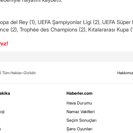
 Copa del Rey (1), UEFA Şampiyonlar Ligi (2), UEFA Süper
ance (2), Trophée des Champions (2), Kıtalararası Kupa (1
nız!
Tüm Hakları Gizlidir.
Hakkımı
akika
Haberler.com
Hava Durumu
oji
Namaz Vakitleri
s
Seçim Sonuçları
m
Şans Oyunları