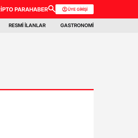
İPTO PARA
HABER
ÜYE GİRİŞİ
RESMİ İLANLAR
GASTRONOMİ