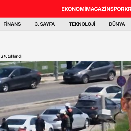
EKONOMİ
MAGAZİN
SPOR
KR
FİNANS
3. SAYFA
TEKNOLOJİ
DÜNYA
lu tutuklandı