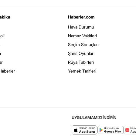
akika
Haberler.com
Hava Durumu
oji
Namaz Vakitleri
s
Seçim Sonuçları
m
Şans Oyunları
ar
Rüya Tabirleri
Haberler
Yemek Tarifleri
UYGULAMAMIZI İNDİRİN