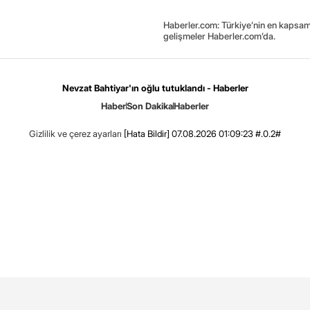
Haberler.com: Türkiye’nin en kapsaml
gelişmeler Haberler.com’da.
Nevzat Bahtiyar'ın oğlu tutuklandı - Haberler
Haber
Son Dakika
Haberler
Gizlilik ve çerez ayarları
[Hata Bildir]
07.08.2026 01:09:23 #.0.2#