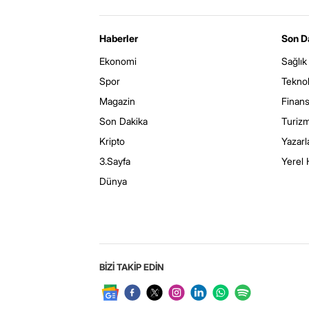
Haberler
Son D
Ekonomi
Sağlık
Spor
Teknol
Magazin
Finan
Son Dakika
Turiz
Kripto
Yazarl
3.Sayfa
Yerel 
Dünya
BİZİ TAKİP EDİN