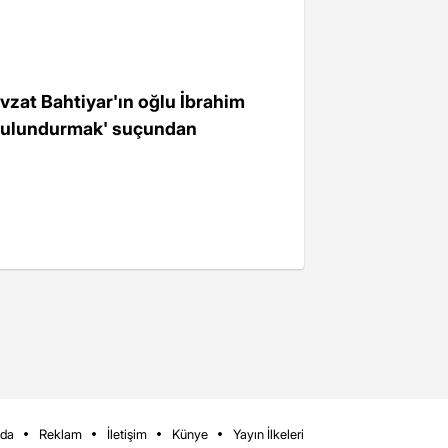
evzat Bahtiyar'ın oğlu İbrahim
h bulundurmak' suçundan
zda
Reklam
İletişim
Künye
Yayın İlkeleri