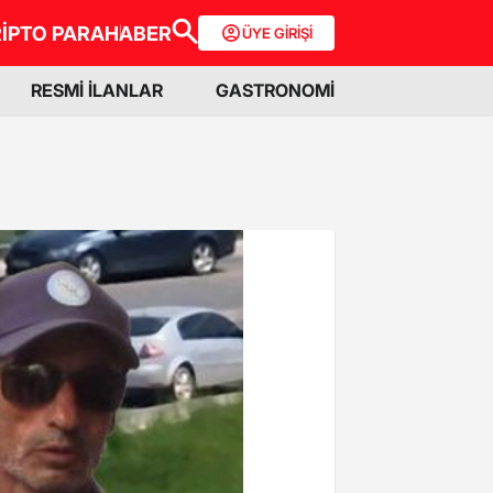
İPTO PARA
HABER
ÜYE GİRİŞİ
RESMİ İLANLAR
GASTRONOMİ