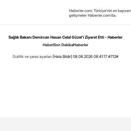
Haberler.com: Türkiye’nin en kapsaml
gelişmeler Haberler.com’da.
Sağlık Bakanı Demircan Hasan Celal Güzel'i Ziyaret Etti - Haberler
Haber
Son Dakika
Haberler
Gizlilik ve çerez ayarları
[Hata Bildir]
08.08.2026 08:41:17 #7.12#