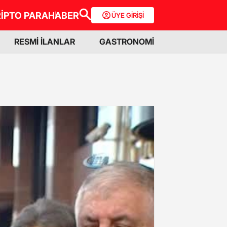
İPTO PARA
HABER
ÜYE GİRİŞİ
RESMİ İLANLAR
GASTRONOMİ