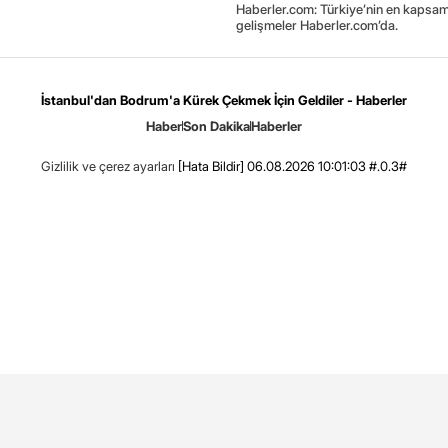
Haberler.com: Türkiye’nin en kapsaml
gelişmeler Haberler.com’da.
İstanbul'dan Bodrum'a Kürek Çekmek İçin Geldiler - Haberler
Haber
Son Dakika
Haberler
Gizlilik ve çerez ayarları
[Hata Bildir]
06.08.2026 10:01:03 #.0.3#