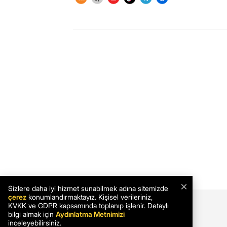
×
Sizlere daha iyi hizmet sunabilmek adına sitemizde
çerez
konumlandırmaktayız. Kişisel verileriniz,
KVKK ve GDPR kapsamında toplanıp işlenir. Detaylı
bilgi almak için
Aydınlatma Metnimizi
inceleyebilirsiniz.