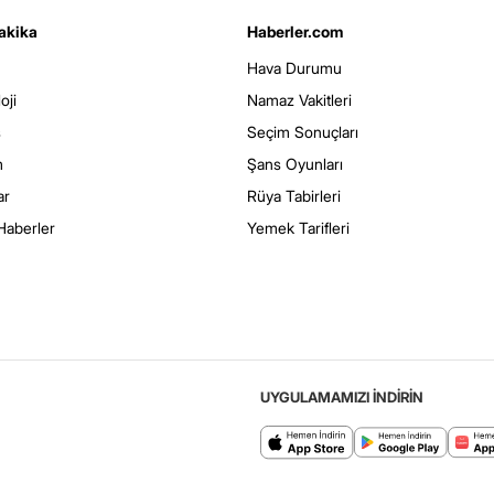
akika
Haberler.com
Hava Durumu
oji
Namaz Vakitleri
s
Seçim Sonuçları
m
Şans Oyunları
ar
Rüya Tabirleri
Haberler
Yemek Tarifleri
UYGULAMAMIZI İNDİRİN