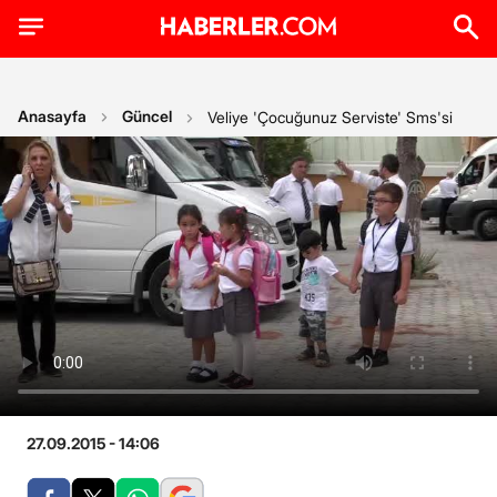
Anasayfa
Güncel
Veliye 'Çocuğunuz Serviste' Sms'si
27.09.2015 - 14:06