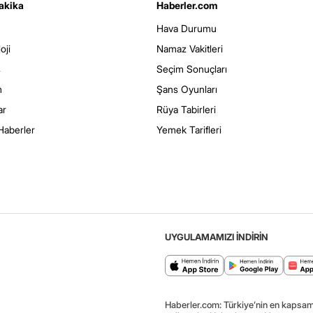
akika
Haberler.com
Hava Durumu
oji
Namaz Vakitleri
s
Seçim Sonuçları
m
Şans Oyunları
ar
Rüya Tabirleri
Haberler
Yemek Tarifleri
UYGULAMAMIZI İNDİRİN
Haberler.com: Türkiye’nin en kapsaml