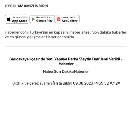
UYGULAMAMIZI İNDİRİN
Haberler.com: Türkiye’nin en kapsamlı haber sitesi. Son dakika haberleri
ve en güncel gelişmeler Haberler.com’da.
Sarıcakaya İlçesinde Yeni Yapılan Parka 'Zeytin Dalı' İsmi Verildi -
Haberler
Haber
Son Dakika
Haberler
Gizlilik ve çerez ayarları
[Hata Bildir]
09.08.2026 14:55:52 #7.12#