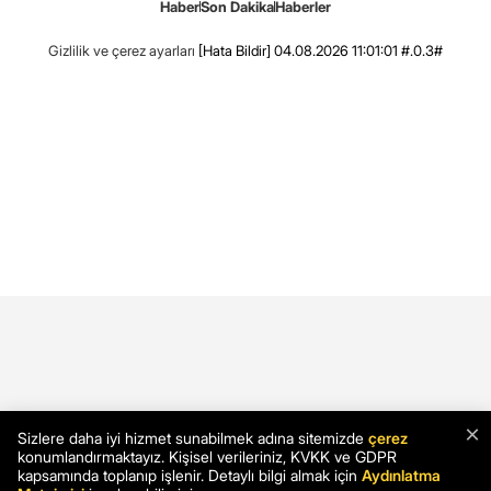
Haber
Son Dakika
Haberler
Gizlilik ve çerez ayarları
[Hata Bildir]
04.08.2026 11:01:01 #.0.3#
×
Sizlere daha iyi hizmet sunabilmek adına sitemizde
çerez
konumlandırmaktayız. Kişisel verileriniz, KVKK ve GDPR
kapsamında toplanıp işlenir. Detaylı bilgi almak için
Aydınlatma