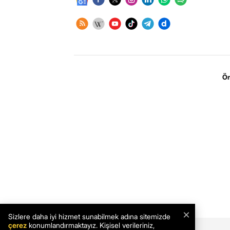
Öm
×
Sizlere daha iyi hizmet sunabilmek adına sitemizde
çerez
konumlandırmaktayız. Kişisel verileriniz,