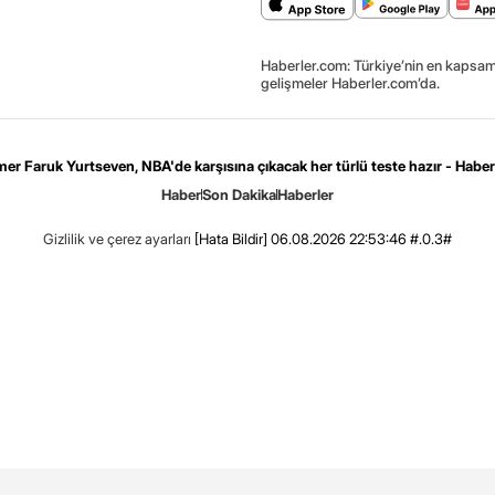
Haberler.com: Türkiye’nin en kapsaml
gelişmeler Haberler.com’da.
er Faruk Yurtseven, NBA'de karşısına çıkacak her türlü teste hazır - Haber
Haber
Son Dakika
Haberler
Gizlilik ve çerez ayarları
[Hata Bildir]
06.08.2026 22:53:46 #.0.3#