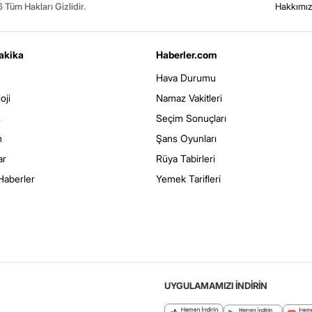
Tüm Hakları Gizlidir.
Hakkımı
akika
Haberler.com
Hava Durumu
oji
Namaz Vakitleri
s
Seçim Sonuçları
m
Şans Oyunları
ar
Rüya Tabirleri
Haberler
Yemek Tarifleri
UYGULAMAMIZI İNDİRİN