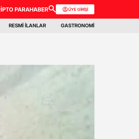
İPTO PARA
HABER
ÜYE GİRİŞİ
RESMİ İLANLAR
GASTRONOMİ