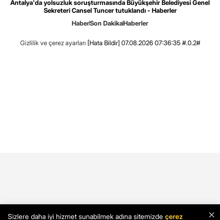
Antalya'da yolsuzluk soruşturmasında Büyükşehir Belediyesi Genel
Sekreteri Cansel Tuncer tutuklandı - Haberler
Haber
Son Dakika
Haberler
Gizlilik ve çerez ayarları
[Hata Bildir]
07.08.2026 07:36:35 #.0.2#
×
Sizlere daha iyi hizmet sunabilmek adına sitemizde
çerez