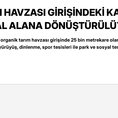
 HAVZASI GİRİŞİNDEKİ K
AL ALANA DÖNÜŞTÜRÜL
 organik tarım havzası girişinde 25 bin metrekare ol
rüyüş, dinlenme, spor tesisleri ile park ve sosyal tes