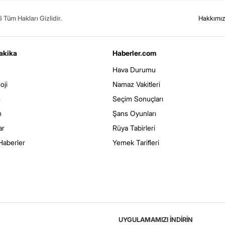
Tüm Hakları Gizlidir.
Hakkımı
akika
Haberler.com
Hava Durumu
oji
Namaz Vakitleri
s
Seçim Sonuçları
m
Şans Oyunları
ar
Rüya Tabirleri
Haberler
Yemek Tarifleri
UYGULAMAMIZI İNDİRİN