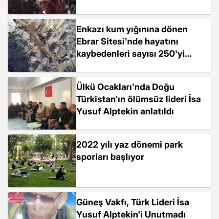
Enkazı kum yığınına dönen
Ebrar Sitesi'nde hayatını
kaybedenleri sayısı 250'yi
geçti
Ülkü Ocakları'nda Doğu
Türkistan'ın ölümsüz lideri İsa
Yusuf Alptekin anlatıldı
2022 yılı yaz dönemi park
sporları başlıyor
Güneş Vakfı, Türk Lideri İsa
Yusuf Alptekin'i Unutmadı