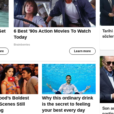
Tarih
sözler
Son a
partin