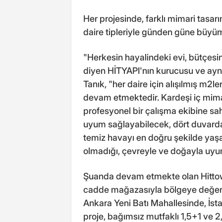
Her projesinde, farklı mimari tasarım
daire tipleriyle günden güne büy
"Herkesin hayalindeki evi, bütçesi
diyen HİTYAPI'nın kurucusu ve ayn
Tanık, "her daire için alışılmış m2ler
devam etmektedir. Kardeşi iç mima
profesyonel bir çalışma ekibine sahi
uyum sağlayabilecek, dört duvardan
temiz havayı en doğru şekilde yaşam
olmadığı, çevreyle ve doğayla uyu
Şuanda devam etmekte olan Hittow
cadde mağazasıyla bölgeye değer ka
Ankara Yeni Batı Mahallesinde, İst
proje, bağımsız mutfaklı 1,5+1 ve 2