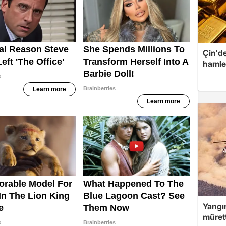
Çin'de
hamle
Yangın
müret