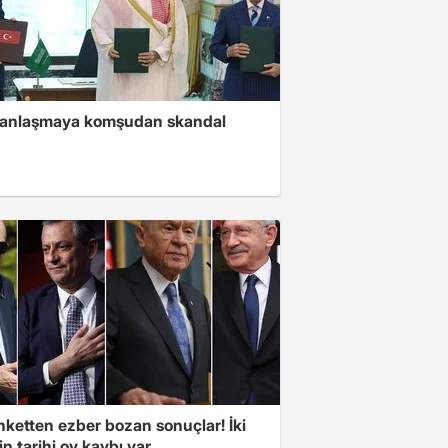
i anlaşmaya komşudan skandal
nketten ezber bozan sonuçlar! İki
in tarihi oy kaybı var