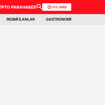
İPTO PARA
HABER
ÜYE GİRİŞİ
RESMİ İLANLAR
GASTRONOMİ