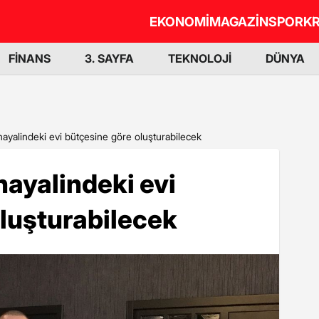
EKONOMİ
MAGAZİN
SPOR
KR
FİNANS
3. SAYFA
TEKNOLOJİ
DÜNYA
hayalindeki evi bütçesine göre oluşturabilecek
hayalindeki evi
luşturabilecek