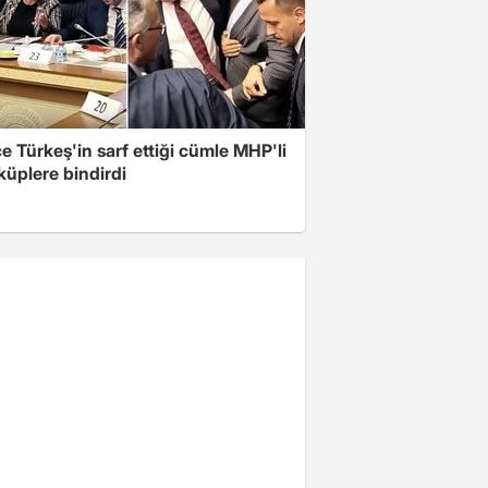
 Türkeş'in sarf ettiği cümle MHP'li
 küplere bindirdi