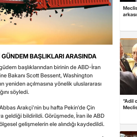
Mecli
arkası
İ GÜNDEM BAŞLIKLARI ARASINDA
 güdem başlıklarından birinin de ABD-İran
ine Bakanı Scott Bessent, Washington
ın yeniden açılmasına yönelik uluslararası
ını söyledi.
“Adil 
Abbas Arakçi'nin bu hafta Pekin'de Çin
Meclis
ya geldiği bildirildi. Görüşmede, İran ile ABD
lgesel gelişmelerin ele alındığı kaydedildi.