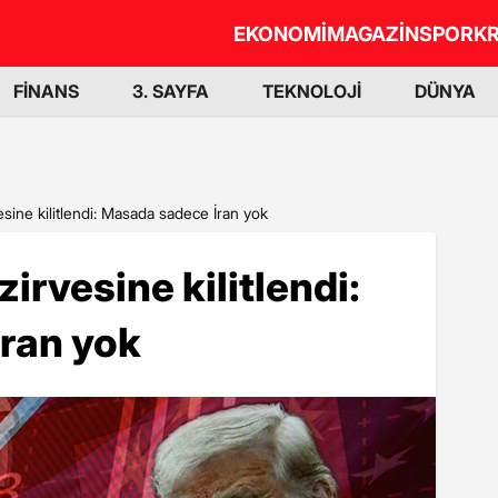
EKONOMİ
MAGAZİN
SPOR
KR
FİNANS
3. SAYFA
TEKNOLOJİ
DÜNYA
sine kilitlendi: Masada sadece İran yok
irvesine kilitlendi:
ran yok