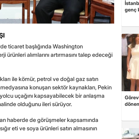
İstanb
genç 
ŞI
de ticaret başlığında Washington
ji ürünleri alımlarını artırmasını talep edeceği
arı ile kömür, petrol ve doğal gaz satın
atı medyasına konuşan sektör kaynakları, Pekin
 yolcu uçağını kapsayabilecek bir anlaşma
Görevi
dönem
alinde olduğunu ileri sürüyor.
lan haberde de görüşmeler kapsamında
ığır eti ve soya ürünleri satın almasının