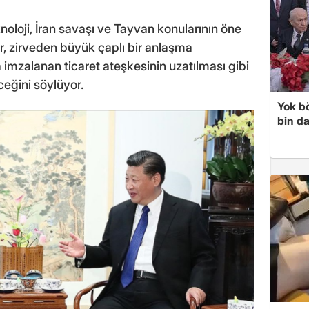
knoloji, İran savaşı ve Tayvan konularının öne
ler, zirveden büyük çaplı bir anlaşma
mzalanan ticaret ateşkesinin uzatılması gibi
ceğini söylüyor.
Yok bö
bin da