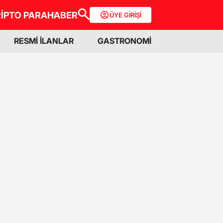
İPTO PARA
HABER
ÜYE GİRİŞİ
RESMİ İLANLAR
GASTRONOMİ