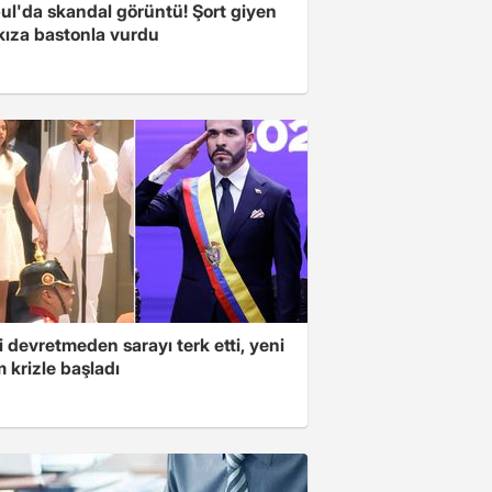
ul'da skandal görüntü! Şort giyen
kıza bastonla vurdu
 devretmeden sarayı terk etti, yeni
 krizle başladı