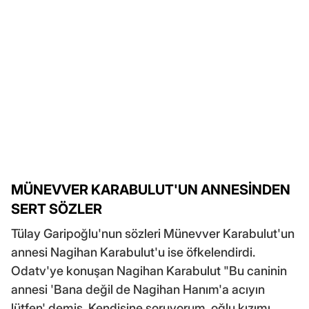
MÜNEVVER KARABULUT'UN ANNESİNDEN
SERT SÖZLER
Tülay Garipoğlu'nun sözleri Münevver Karabulut'un
annesi Nagihan Karabulut'u ise öfkelendirdi.
Odatv'ye konuşan Nagihan Karabulut "Bu caninin
annesi 'Bana değil de Nagihan Hanım'a acıyın
lütfen' demiş. Kendisine soruyorum, oğlu kızımı