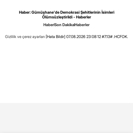
Haber: Gümüşhane'de Demokrasi Şehitlerinin İsimleri
Ölümsüzleştirildi - Haberler
Haber
Son Dakika
Haberler
Gizlilik ve çerez ayarları
[Hata Bildir]
07.08.2026 23:08:12 #7.13# .HCFOK.