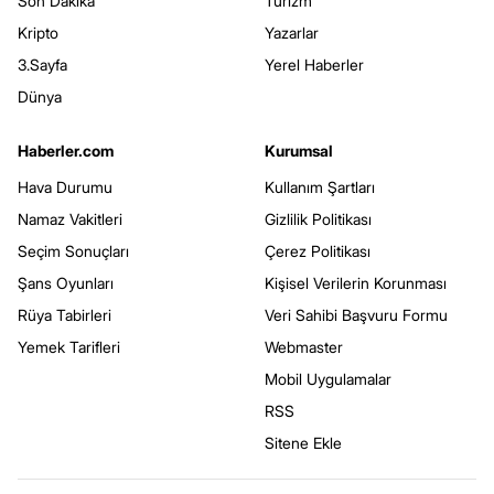
Son Dakika
Turizm
Kripto
Yazarlar
3.Sayfa
Yerel Haberler
Dünya
Haberler.com
Kurumsal
Hava Durumu
Kullanım Şartları
Namaz Vakitleri
Gizlilik Politikası
Seçim Sonuçları
Çerez Politikası
Şans Oyunları
Kişisel Verilerin Korunması
Rüya Tabirleri
Veri Sahibi Başvuru Formu
Yemek Tarifleri
Webmaster
Mobil Uygulamalar
RSS
Sitene Ekle