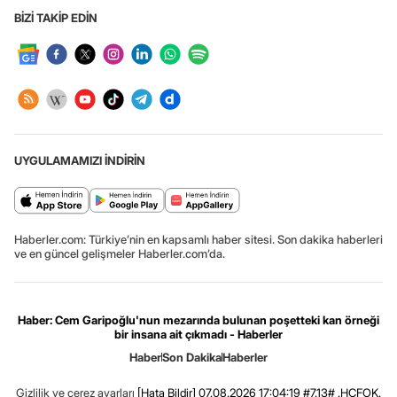
BİZİ TAKİP EDİN
UYGULAMAMIZI İNDİRİN
Haberler.com: Türkiye’nin en kapsamlı haber sitesi. Son dakika haberleri
ve en güncel gelişmeler Haberler.com’da.
Haber: Cem Garipoğlu'nun mezarında bulunan poşetteki kan örneği
bir insana ait çıkmadı - Haberler
Haber
Son Dakika
Haberler
Gizlilik ve çerez ayarları
[Hata Bildir]
07.08.2026 17:04:19 #7.13# .HCFOK.