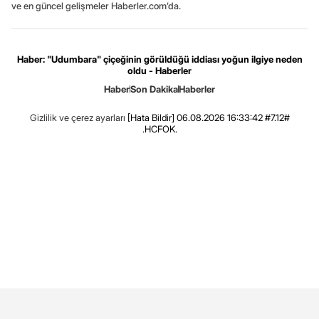
ve en güncel gelişmeler Haberler.com’da.
Haber: "Udumbara" çiçeğinin görüldüğü iddiası yoğun ilgiye neden
oldu - Haberler
Haber
Son Dakika
Haberler
Gizlilik ve çerez ayarları
[Hata Bildir]
06.08.2026 16:33:42 #7.12#
.HCFOK.