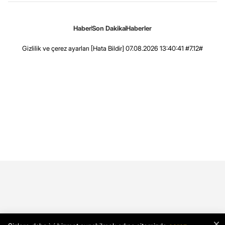
Haber
Son Dakika
Haberler
Gizlilik ve çerez ayarları
[Hata Bildir]
07.08.2026 13:40:41 #7.12#
×