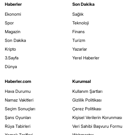
Haberler
Son Dakika
Ekonomi
Sağlık
Spor
Teknoloji
Magazin
Finans
Son Dakika
Turizm
Kripto
Yazarlar
3.Sayfa
Yerel Haberler
Dünya
Haberler.com
Kurumsal
Hava Durumu
Kullanım Şartları
Namaz Vakitleri
Gizlilik Politikası
Seçim Sonuçları
Çerez Politikası
Şans Oyunları
Kişisel Verilerin Korunması
Rüya Tabirleri
Veri Sahibi Başvuru Formu
Yemek Tarifleri
Webmaster