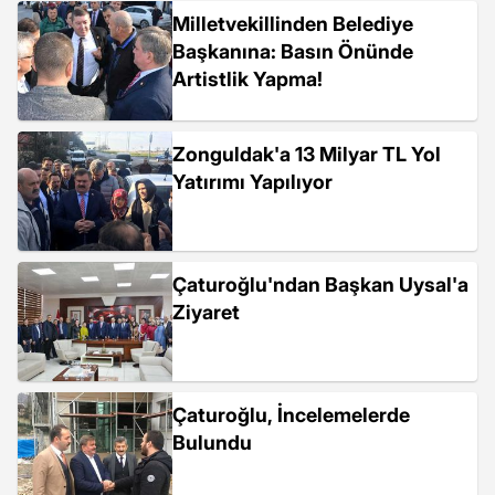
Milletvekillinden Belediye
Başkanına: Basın Önünde
Artistlik Yapma!
Zonguldak'a 13 Milyar TL Yol
Yatırımı Yapılıyor
Çaturoğlu'ndan Başkan Uysal'a
Ziyaret
Çaturoğlu, İncelemelerde
Bulundu