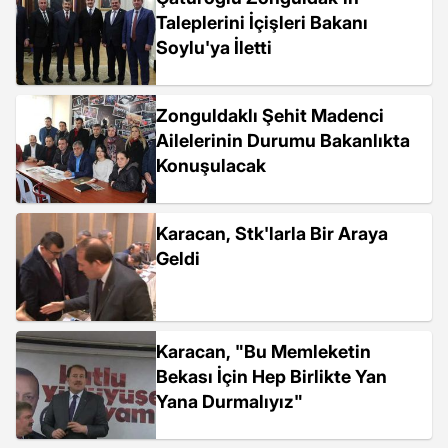
Taleplerini İçişleri Bakanı
Soylu'ya İletti
Zonguldaklı Şehit Madenci
Ailelerinin Durumu Bakanlıkta
Konuşulacak
Karacan, Stk'larla Bir Araya
Geldi
Karacan, "Bu Memleketin
Bekası İçin Hep Birlikte Yan
Yana Durmalıyız"