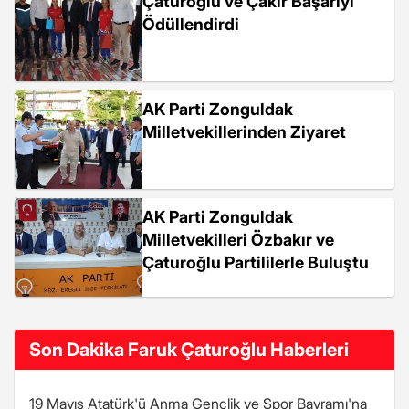
Çaturoğlu ve Çakır Başarıyı
Ödüllendirdi
AK Parti Zonguldak
Milletvekillerinden Ziyaret
AK Parti Zonguldak
Milletvekilleri Özbakır ve
Çaturoğlu Partililerle Buluştu
Son Dakika Faruk Çaturoğlu Haberleri
19 Mayıs Atatürk'ü Anma Gençlik ve Spor Bayramı'na