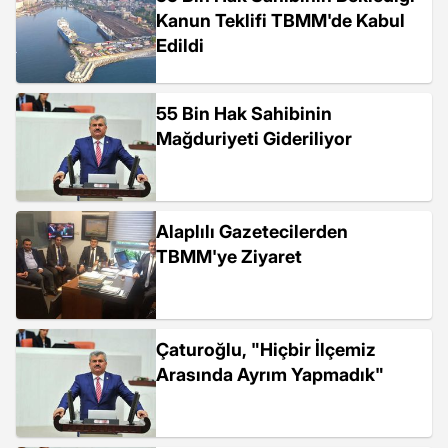
Kanun Teklifi TBMM'de Kabul
Edildi
55 Bin Hak Sahibinin
Mağduriyeti Gideriliyor
Alaplılı Gazetecilerden
TBMM'ye Ziyaret
Çaturoğlu, "Hiçbir İlçemiz
Arasında Ayrım Yapmadık"