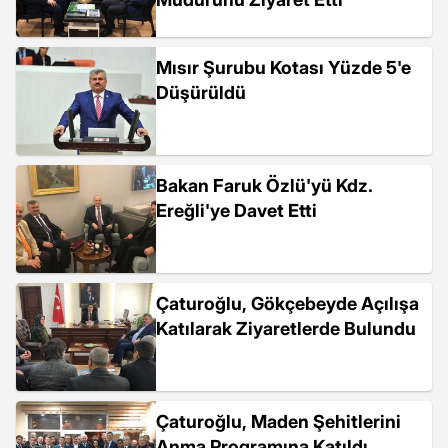
Mısır Şurubu Kotası Yüzde 5'e
Düşürüldü
Bakan Faruk Özlü'yü Kdz.
Ereğli'ye Davet Etti
Çaturoğlu, Gökçebeyde Açılışa
Katılarak Ziyaretlerde Bulundu
Çaturoğlu, Maden Şehitlerini
Anma Programına Katıldı