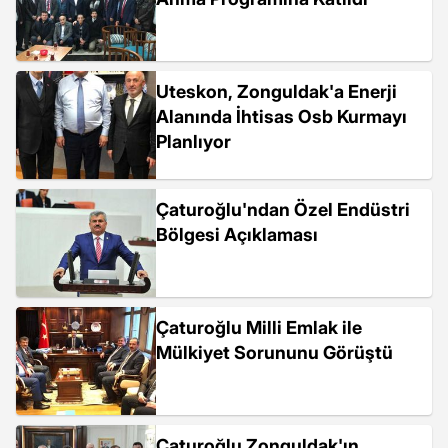
Uteskon, Zonguldak'a Enerji
Alanında İhtisas Osb Kurmayı
Planlıyor
Çaturoğlu'ndan Özel Endüstri
Bölgesi Açıklaması
Çaturoğlu Milli Emlak ile
Mülkiyet Sorununu Görüştü
Çaturoğlu Zonguldak'ın