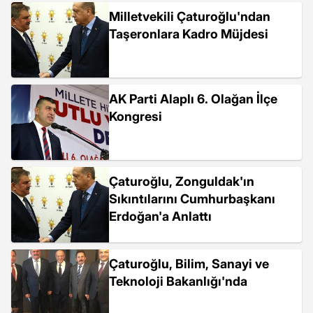
Milletvekili Çaturoğlu'ndan
Taşeronlara Kadro Müjdesi
AK Parti Alaplı 6. Olağan İlçe
Kongresi
Çaturoğlu, Zonguldak'ın
Sıkıntılarını Cumhurbaşkanı
Erdoğan'a Anlattı
Çaturoğlu, Bilim, Sanayi ve
Teknoloji Bakanlığı'nda