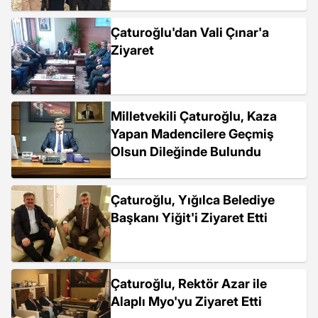
Çaturoğlu'dan Vali Çınar'a
Ziyaret
Milletvekili Çaturoğlu, Kaza
Yapan Madencilere Geçmiş
Olsun Dileğinde Bulundu
Çaturoğlu, Yığılca Belediye
Başkanı Yiğit'i Ziyaret Etti
Çaturoğlu, Rektör Azar ile
Alaplı Myo'yu Ziyaret Etti