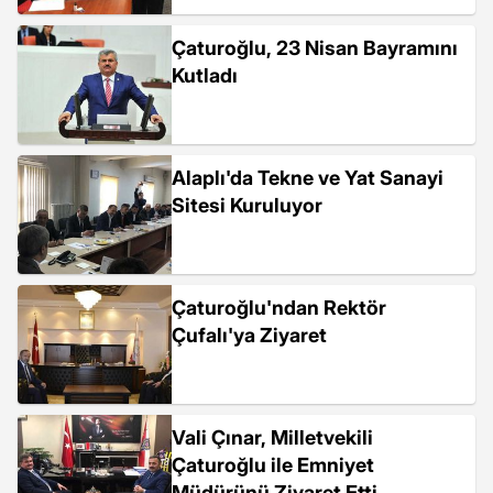
Çaturoğlu, 23 Nisan Bayramını
Kutladı
Alaplı'da Tekne ve Yat Sanayi
Sitesi Kuruluyor
Çaturoğlu'ndan Rektör
Çufalı'ya Ziyaret
Vali Çınar, Milletvekili
Çaturoğlu ile Emniyet
Müdürünü Ziyaret Etti