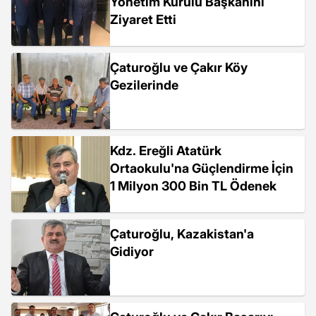
Yönetim Kurulu Başkanını
Ziyaret Etti
Çaturoğlu ve Çakır Köy
Gezilerinde
Kdz. Ereğli Atatürk
Ortaokulu'na Güçlendirme İçin
1 Milyon 300 Bin TL Ödenek
Çaturoğlu, Kazakistan'a
Gidiyor