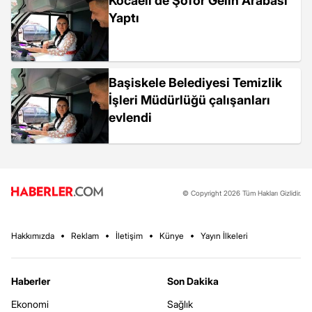
Kocaeli'de Şoför Gelin Arabası
Yaptı
Başiskele Belediyesi Temizlik
İşleri Müdürlüğü çalışanları
evlendi
© Copyright 2026 Tüm Hakları Gizlidir.
Hakkımızda
Reklam
İletişim
Künye
Yayın İlkeleri
Haberler
Son Dakika
Ekonomi
Sağlık