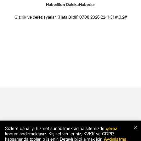
Haber
Son Dakika
Haberler
Gizlilik ve çerez ayarları
[Hata Bildir]
07.08.2026 22:11:31 #.0.2#
×
Sizlere daha iyi hizmet sunabilmek adına sitemizde
çerez
konumlandırmaktayız. Kişisel verileriniz, KVKK ve GDPR
kapsamında toplanıp işlenir. Detaylı bilgi almak için
Aydınlatma