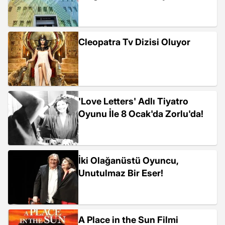
Cleopatra Tv Dizisi Oluyor
'Love Letters' Adlı Tiyatro
Oyunu İle 8 Ocak'da Zorlu'da!
İki Olağanüstü Oyuncu,
Unutulmaz Bir Eser!
A Place in the Sun Filmi