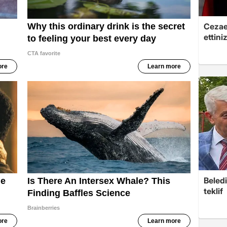
Cezaev
ettini
Beledi
teklif