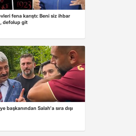
leri fena karıştı: Beni siz ihbar
z, defolup git
ye başkanından Salah'a sıra dışı