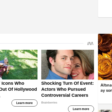
Altına
ay son