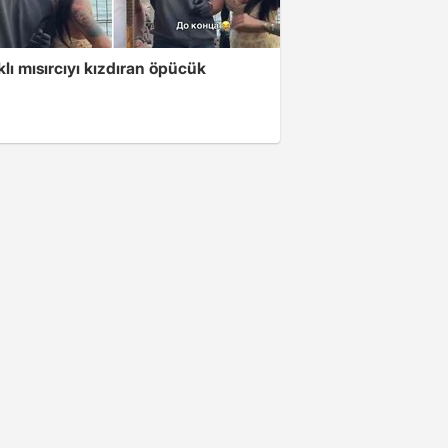
klı mısırcıyı kızdıran öpücük