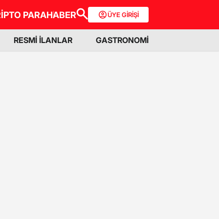
İPTO PARA
HABER
ÜYE GİRİŞİ
RESMİ İLANLAR
GASTRONOMİ