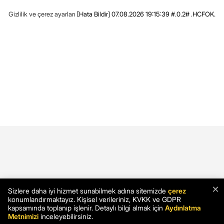
Gizlilik ve çerez ayarları
[Hata Bildir]
07.08.2026 19:15:39 #.0.2# .HCFOK.
×
Sizlere daha iyi hizmet sunabilmek adına sitemizde
çerez
konumlandırmaktayız. Kişisel verileriniz, KVKK ve GDPR
kapsamında toplanıp işlenir. Detaylı bilgi almak için
Aydınlatma
Metnimizi
inceleyebilirsiniz.