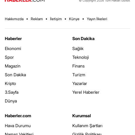
© Copyright 2026 Tüm Hakları Gizlidir.
Hakkımızda
Reklam
İletişim
Künye
Yayın İlkeleri
Haberler
Son Dakika
Ekonomi
Sağlık
Spor
Teknoloji
Magazin
Finans
Son Dakika
Turizm
Kripto
Yazarlar
3.Sayfa
Yerel Haberler
Dünya
Haberler.com
Kurumsal
Hava Durumu
Kullanım Şartları
Namaz Vakitleri
Gizlilik Politikası