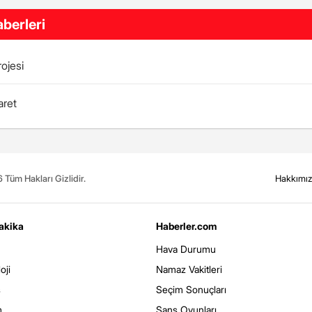
berleri
ojesi
aret
Tüm Hakları Gizlidir.
Hakkımı
akika
Haberler.com
Hava Durumu
oji
Namaz Vakitleri
s
Seçim Sonuçları
m
Şans Oyunları