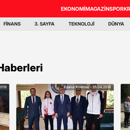
EKONOMİ
MAGAZİN
SPOR
KR
FİNANS
3. SAYFA
TEKNOLOJİ
DÜNYA
aberleri
2019
Edanur Korkmaz - 25.04.2018