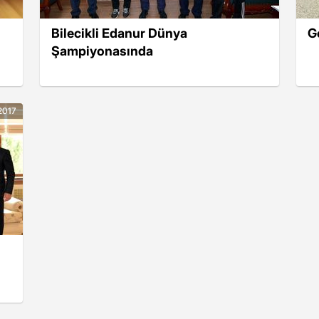
Bilecikli Edanur Dünya
G
Şampiyonasında
2017