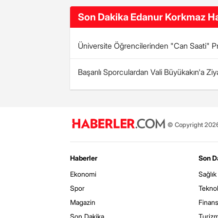
Son Dakika Edanur Korkmaz Ha
Üniversite Öğrencilerinden "Can Saati" Pr
Başarılı Sporculardan Vali Büyükakın'a Ziy
© Copyright 2026 
Haberler
Son D
Ekonomi
Sağlık
Spor
Teknol
Magazin
Finan
Son Dakika
Turiz