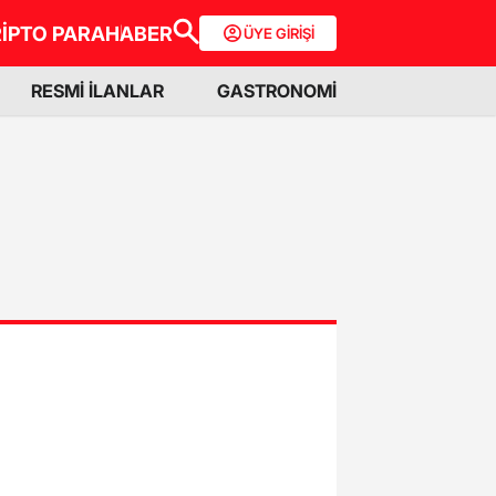
İPTO PARA
HABER
ÜYE GİRİŞİ
RESMİ İLANLAR
GASTRONOMİ