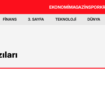
EKONOMİ
MAGAZİN
SPOR
KR
FİNANS
3. SAYFA
TEKNOLOJİ
DÜNYA
ıları