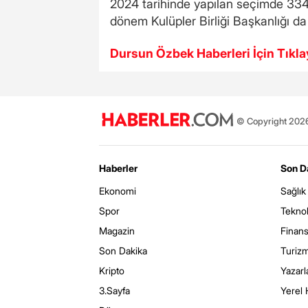
2024 tarihinde yapılan seçimde 3343
dönem Kulüpler Birliği Başkanlığı da
Dursun Özbek Haberleri İçin Tıkla
© Copyright 2026 
Haberler
Son D
Ekonomi
Sağlık
Spor
Teknol
Magazin
Finan
Son Dakika
Turiz
Kripto
Yazarl
3.Sayfa
Yerel 