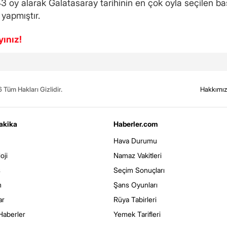
 oy alarak Galatasaray tarihinin en çok oyla seçilen ba
 yapmıştır.
yınız!
Tüm Hakları Gizlidir.
Hakkımı
akika
Haberler.com
Hava Durumu
oji
Namaz Vakitleri
s
Seçim Sonuçları
m
Şans Oyunları
ar
Rüya Tabirleri
Haberler
Yemek Tarifleri