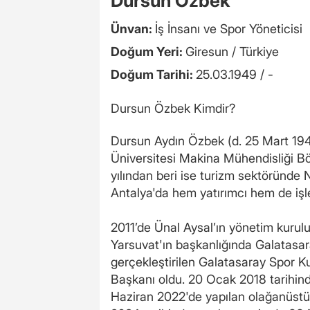
Dursun Özbek
Ünvan:
İş İnsanı ve Spor Yöneticisi
Doğum Yeri:
Giresun / Türkiye
Doğum Tarihi:
25.03.1949 / -
Dursun Özbek Kimdir?
Dursun Aydın Özbek (d. 25 Mart 1949,
Üniversitesi Makina Mühendisliği B
yılından beri ise turizm sektöründe 
Antalya'da hem yatırımcı hem de işle
2011’de Ünal Aysal’ın yönetim kurulu
Yarsuvat'ın başkanlığında Galatasar
gerçekleştirilen Galatasaray Spor K
Başkanı oldu. 20 Ocak 2018 tarihind
Haziran 2022'de yapılan olağanüst