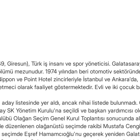
 Giresun), Türk iş insanı ve spor yöneticisi. Galatasara
ölümü mezunudur. 1974 yılından beri otomotiv sektöründ
Nippon ve Point Hotel zincirleriyle İstanbul ve Ankara'da
tmeci olarak faaliyet göstermektedir. Evli ve iki çocuk b
 aday listesinde yer aldı, ancak nihai listede bulunmadı
ay SK Yönetim Kurulu'na seçildi ve başkan yardımcısı ol
ulübü Olağan Seçim Genel Kurul Toplantısı sonucunda al
e düzenlenen olağanüstü seçimde rakibi Mustafa Cengiz'e
ü seçimde Eşref Hamamcıoğlu'nu geçerek yeniden Galata