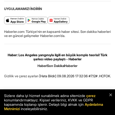
UYGULAMAMIZI İNDİRİN
Haberler.com: Türkiye’nin en kapsamlı haber sitesi. Son dakika haberleri
ve en güncel gelişmeler Haberler.com’da.
Haber: Los Angeles yangınıyla ilgili en büyük komplo teorisi! Türk
şarkıcı video paylaştı - Haberler
Haber
Son Dakika
Haberler
Gizlilik ve çerez ayarları
[Hata Bildir]
09.08.2026 17:32:36 #7.12# .HCFOK.
×
Sizlere daha iyi hizmet sunabilmek adına sitemizde
çerez
konumlandırmaktayız. Kişisel verileriniz, KVKK ve GDPR
kapsamında toplanıp işlenir. Detaylı bilgi almak için
Aydınlatma
Metnimizi
inceleyebilirsiniz.