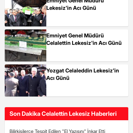
Emniyet Genel Müdürü
Lekesiz'in Acı Günü
Emniyet Genel Müdürü
Celalettin Lekesiz'in Acı Günü
Yozgat Celaleddin Lekesiz'in
Acı Günü
Son Dakika Celalettin Lekesiz Haberleri
Bilirkişilerce Tespit Edilen "El Yazısını" İnkar Etti