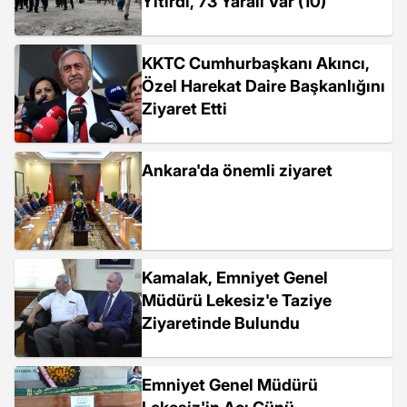
Yitirdi, 73 Yaralı Var (10)
KKTC Cumhurbaşkanı Akıncı,
Özel Harekat Daire Başkanlığını
Ziyaret Etti
Ankara'da önemli ziyaret
Kamalak, Emniyet Genel
Müdürü Lekesiz'e Taziye
Ziyaretinde Bulundu
Emniyet Genel Müdürü