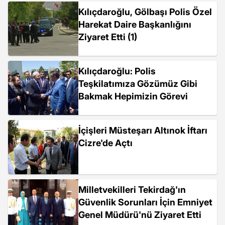
Kılıçdaroğlu, Gölbaşı Polis Özel
Harekat Daire Başkanlığını
Ziyaret Etti (1)
Kılıçdaroğlu: Polis
Teşkilatımıza Gözümüz Gibi
Bakmak Hepimizin Görevi
İçişleri Müsteşarı Altınok İftarı
Cizre'de Açtı
Milletvekilleri Tekirdağ'ın
Güvenlik Sorunları İçin Emniyet
Genel Müdürü'nü Ziyaret Etti