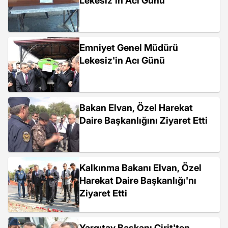
Lekesiz'in Acı Günü
Emniyet Genel Müdürü
Lekesiz'in Acı Günü
Bakan Elvan, Özel Harekat
Daire Başkanlığını Ziyaret Etti
Kalkınma Bakanı Elvan, Özel
Harekat Daire Başkanlığı'nı
Ziyaret Etti
Yargıtay Başkanı Cirit'ten