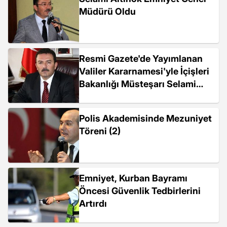
Müdürü Oldu
Resmi Gazete'de Yayımlanan
Valiler Kararnamesi'yle İçişleri
Bakanlığı Müsteşarı Selami
Altınok,...
Polis Akademisinde Mezuniyet
Töreni (2)
Emniyet, Kurban Bayramı
Öncesi Güvenlik Tedbirlerini
Artırdı