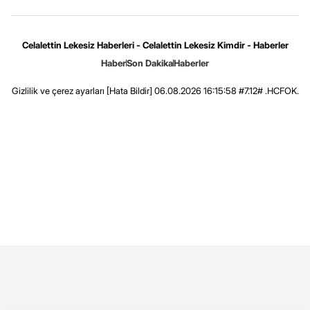
Celalettin Lekesiz Haberleri - Celalettin Lekesiz Kimdir - Haberler
Haber
Son Dakika
Haberler
Gizlilik ve çerez ayarları
[Hata Bildir]
06.08.2026 16:15:58 #7.12# .HCFOK.