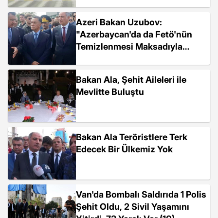
Azeri Bakan Uzubov:
"Azerbaycan'da da Fetö'nün
Temizlenmesi Maksadıyla
Gelmiş Bulunmaktayım"
Bakan Ala, Şehit Aileleri ile
Mevlitte Buluştu
Bakan Ala Teröristlere Terk
Edecek Bir Ülkemiz Yok
Van'da Bombalı Saldırıda 1 Polis
Şehit Oldu, 2 Sivil Yaşamını