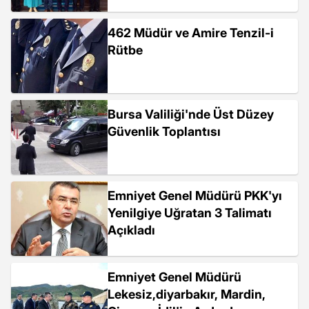
462 Müdür ve Amire Tenzil-i
Rütbe
Bursa Valiliği'nde Üst Düzey
Güvenlik Toplantısı
Emniyet Genel Müdürü PKK'yı
Yenilgiye Uğratan 3 Talimatı
Açıkladı
Emniyet Genel Müdürü
Lekesiz,diyarbakır, Mardin,