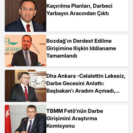
Kaçırılma Planları, Darbeci
Yarbayın Aracından Çıktı
Bozdağ'ın Derdest Edilme
Girişimine Ilişkin Iddianame
Tamamlandı
Dha Ankara -Celalettin Lekesiz,
Darbe Gecesini Anlattı:
Başbakan'ı Aradım Açmadı,
Cumhurbaşkanı'nı...
TBMM Fetö'nün Darbe
Girişimini Araştırma
Komisyonu