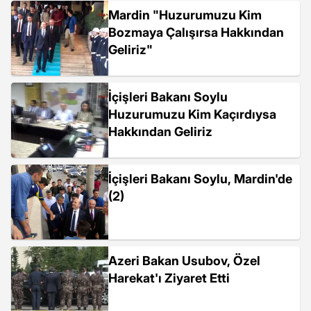
Mardin "Huzurumuzu Kim
Bozmaya Çalışırsa Hakkından
Geliriz"
İçişleri Bakanı Soylu
Huzurumuzu Kim Kaçırdıysa
Hakkından Geliriz
İçişleri Bakanı Soylu, Mardin'de
(2)
Azeri Bakan Usubov, Özel
Harekat'ı Ziyaret Etti