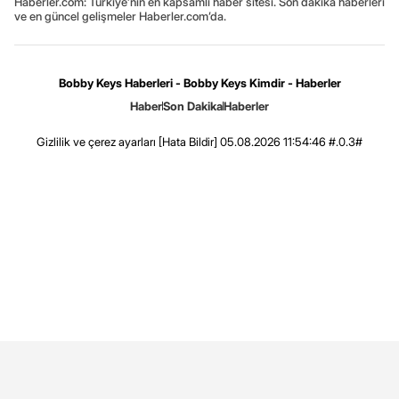
Haberler.com: Türkiye’nin en kapsamlı haber sitesi. Son dakika haberleri
ve en güncel gelişmeler Haberler.com’da.
Bobby Keys Haberleri - Bobby Keys Kimdir - Haberler
Haber
Son Dakika
Haberler
Gizlilik ve çerez ayarları
[Hata Bildir]
05.08.2026 11:54:46 #.0.3#