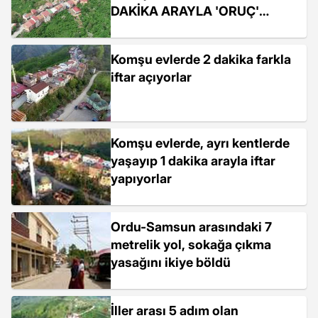
DAKİKA ARAYLA 'ORUÇ'
AÇIYORLAR
Komşu evlerde 2 dakika farkla
iftar açıyorlar
Komşu evlerde, ayrı kentlerde
yaşayıp 1 dakika arayla iftar
yapıyorlar
Ordu-Samsun arasındaki 7
metrelik yol, sokağa çıkma
yasağını ikiye böldü
İller arası 5 adım olan