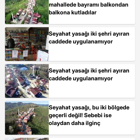
mahallede bayramı balkondan
balkona kutladılar
Seyahat yasağı iki şehri ayıran
caddede uygulanamıyor
Seyahat yasağı iki şehri ayıran
caddede uygulanamıyor
Seyahat yasağı, bu iki bölgede
geçerli değil! Sebebi ise
olaydan daha ilginç