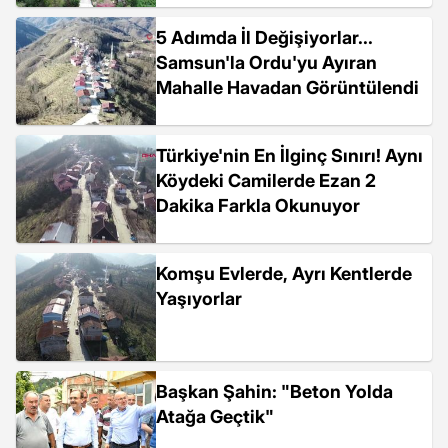
5 Adımda İl Değişiyorlar...
Samsun'la Ordu'yu Ayıran
Mahalle Havadan Görüntülendi
Türkiye'nin En İlginç Sınırı! Aynı
Köydeki Camilerde Ezan 2
Dakika Farkla Okunuyor
Komşu Evlerde, Ayrı Kentlerde
Yaşıyorlar
Başkan Şahin: "Beton Yolda
Atağa Geçtik"